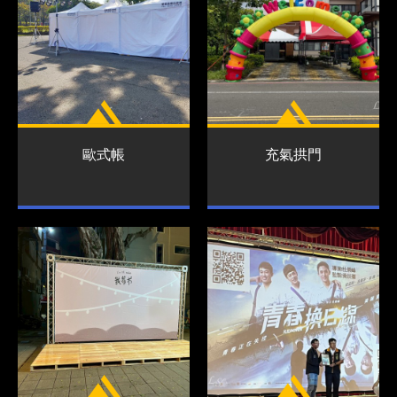
歐式帳
充氣拱門