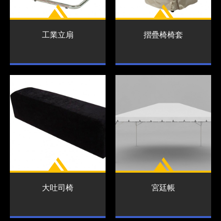
工業立扇
摺疊椅椅套
大吐司椅
宮廷帳