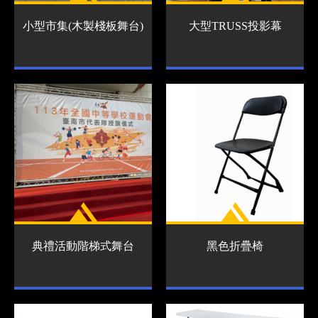
小型市集(木製棧板舞台)
大型TRUSS投影幕
典禮活動階梯式舞台
黑色折疊椅