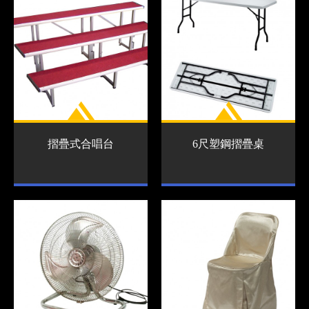
摺疊式合唱台
6尺塑鋼摺疊桌