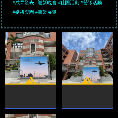
#成果發表
#迎新晚會
#社團活動
#營隊活動
#婚禮樂團
#商業展覽